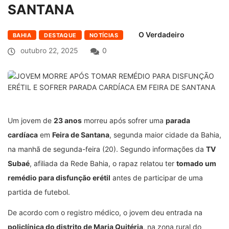
SANTANA
O Verdadeiro
BAHIA
DESTAQUE
NOTÍCIAS
outubro 22, 2025
0
Um jovem de
23 anos
morreu após sofrer uma
parada
cardíaca
em
Feira de Santana
, segunda maior cidade da Bahia,
na manhã de segunda-feira (20). Segundo informações da
TV
Subaé
, afiliada da Rede Bahia, o rapaz relatou ter
tomado um
remédio para disfunção erétil
antes de participar de uma
partida de futebol.
De acordo com o registro médico, o jovem deu entrada na
policlínica do distrito de Maria Quitéria
, na zona rural do