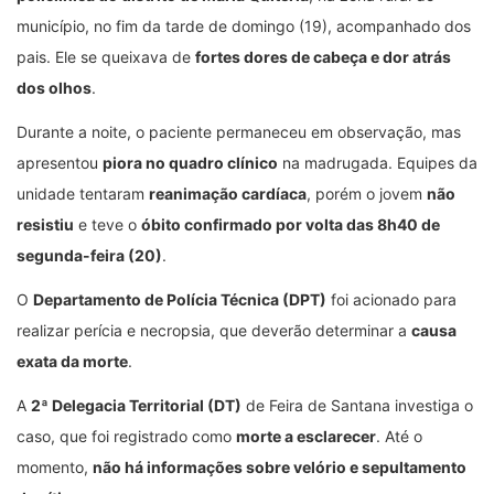
município, no fim da tarde de domingo (19), acompanhado dos
pais. Ele se queixava de
fortes dores de cabeça e dor atrás
dos olhos
.
Durante a noite, o paciente permaneceu em observação, mas
apresentou
piora no quadro clínico
na madrugada. Equipes da
unidade tentaram
reanimação cardíaca
, porém o jovem
não
resistiu
e teve o
óbito confirmado por volta das 8h40 de
segunda-feira (20)
.
O
Departamento de Polícia Técnica (DPT)
foi acionado para
realizar perícia e necropsia, que deverão determinar a
causa
exata da morte
.
A
2ª Delegacia Territorial (DT)
de Feira de Santana investiga o
caso, que foi registrado como
morte a esclarecer
. Até o
momento,
não há informações sobre velório e sepultamento