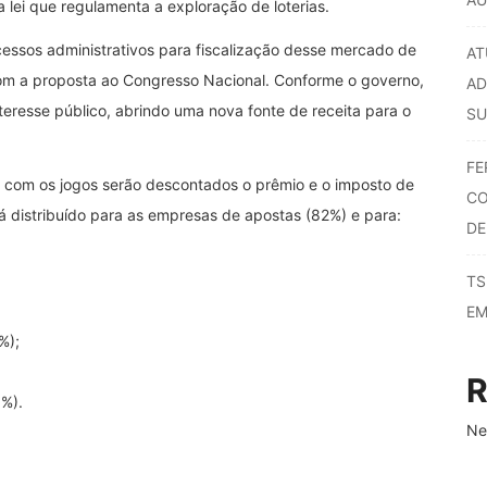
 lei que regulamenta a exploração de loterias.
ocessos administrativos para fiscalização desse mercado de
AT
om a proposta ao Congresso Nacional. Conforme o governo,
AD
nteresse público, abrindo uma nova fonte de receita para o
SU
FE
o com os jogos serão descontados o prêmio e o imposto de
CO
á distribuído para as empresas de apostas (82%) e para:
DE
TS
EM
%);
R
3%).
Ne