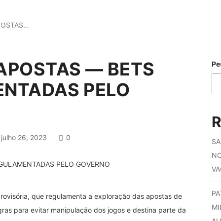
POSTAS…
APOSTAS — BETS
Pe
ENTADAS PELO
R
julho 26, 2023
0
SA
NO
VA
PA
Provisória, que regulamenta a exploração das apostas de
MI
gras para evitar manipulação dos jogos e destina parte da
AU