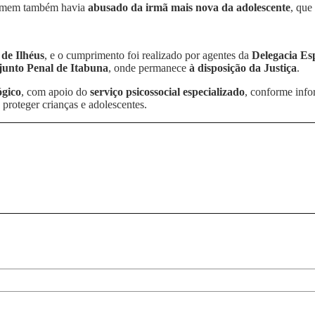
 homem também havia
abusado da irmã mais nova da adolescente
, que
 de Ilhéus
, e o cumprimento foi realizado por agentes da
Delegacia Es
unto Penal de Itabuna
, onde permanece
à disposição da Justiça
.
ógico
, com apoio do
serviço psicossocial especializado
, conforme info
 proteger crianças e adolescentes.