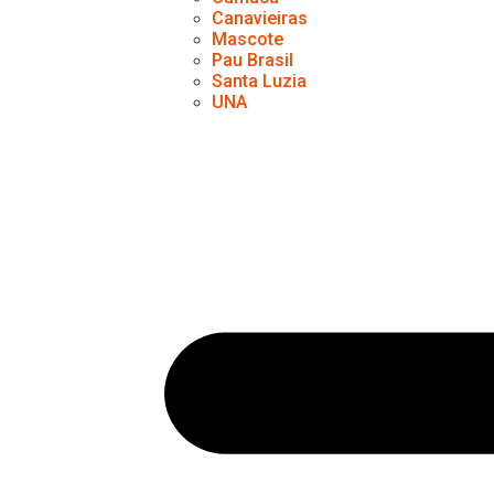
Canavieiras
Mascote
Pau Brasil
Santa Luzia
UNA