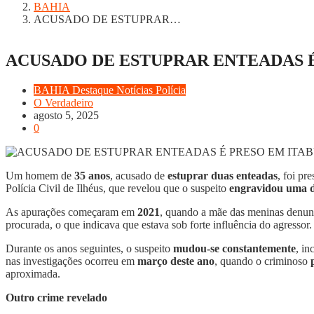
BAHIA
ACUSADO DE ESTUPRAR…
ACUSADO DE ESTUPRAR ENTEADAS É
BAHIA
Destaque
Notícias
Polícia
O Verdadeiro
agosto 5, 2025
0
Um homem de
35 anos
, acusado de
estuprar duas enteadas
, foi pr
Polícia Civil de Ilhéus, que revelou que o suspeito
engravidou uma d
As apurações começaram em
2021
, quando a mãe das meninas denunc
procurada, o que indicava que estava sob forte influência do agressor.
Durante os anos seguintes, o suspeito
mudou-se constantemente
, in
nas investigações ocorreu em
março deste ano
, quando o criminoso
aproximada.
Outro crime revelado