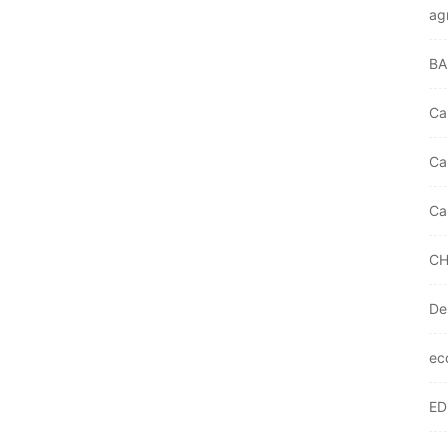
ag
BA
Ca
Ca
Ca
CH
De
ec
E