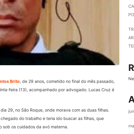
CA
PO
TR
AR
TE
R
Ne
ntos Brito
, de 29 anos, cometido no final do mês passado,
quinta-feira (13), acompanhado por advogado. Lucas Cruz é
A
imo dia 29, no São Roque, onde morava com as duas filhas.
ju
hegado do trabalho e teria ido buscar as filhas, que
ma
ão sob os cuidados da avó materna.