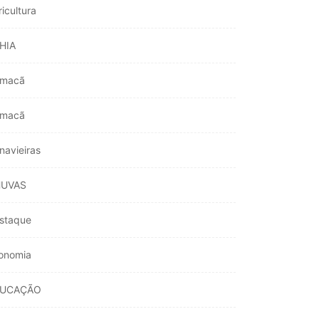
ricultura
HIA
macã
macã
navieiras
UVAS
staque
onomia
DUCAÇÃO