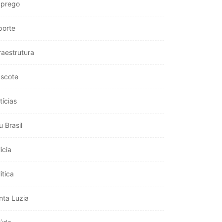
prego
porte
raestrutura
scote
tícias
u Brasil
ícia
ítica
nta Luzia