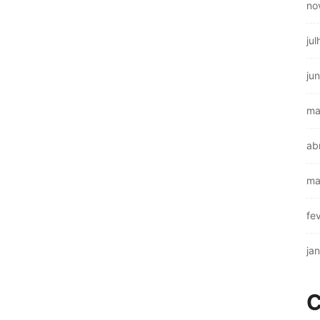
no
ju
ju
ma
ab
ma
fe
ja
C