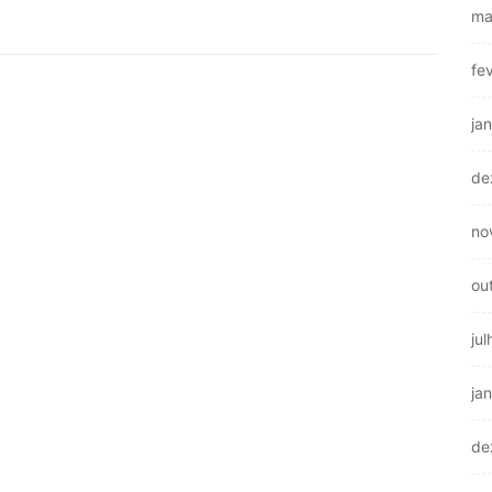
ma
fe
ja
de
no
ou
ju
ja
de