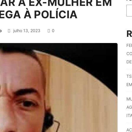
AR A EX-MULHER EM
EGA À POLÍCIA
o
julho 13, 2023
0
R
FE
CO
DE
TS
EM
MU
AG
IT
AC