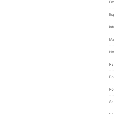
Em
Es
inf
Ma
No
Pa
Pol
Pol
Sa